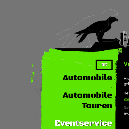
V
DE
Automobile
Hie
ge
Automobile
Re
ww
Touren
Die
ev
Eventservice