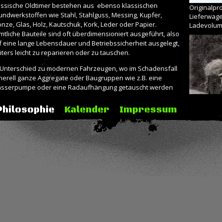
assische Oldtimer bestehen aus
ebenso klassischen
Originalpr
undwerkstoffen wie Stahl, Stahlguss, Messing, Kupfer,
Lieferwage
onze, Glas, Holz, Kautschuk, Kork, Leder oder Papier.
Ladevolu
mtliche Bauteile sind oft überdimensioniert ausgeführt, also
f eine lange Lebensdauer und Betriebssicherheit ausgelegt,
iters leicht zu reparieren oder zu tauschen.
 Unterschied zu modernen Fahrzeugen, wo im Schadensfall
nerell ganze Aggregate oder Baugruppen wie z.B. eine
sserpumpe oder eine Radaufhängung getauscht werden
ssen, genügt es bei historischen Fahrzeugen der Vorkriegs-
 frühen Nachkriegszeit, lediglich das jeweilige Lager oder die
Philosophie
Kalender
Impressum
eilige
Dichtung zu erneuern.
so keine Verschwendung von Ressourcen, keine
soleszenz.
Peugeot D
verlässigkeit aus einfachen Rohstoffen.
mentsprechend kooperieren wir
vorwiegend mit
eichgelagerten Unternehmen, also in Nischen, mit dem
eziellen Fachwissen in ihrer jeweiligen Branche. Auf der
defläche der
Camionnette 1939
werden traditionelle
rsailler Seifenwürfel präsentiert, die Ladebordwand des
ugeot MK4
ist von einer kleinen Tischlerei aus Eschenholz