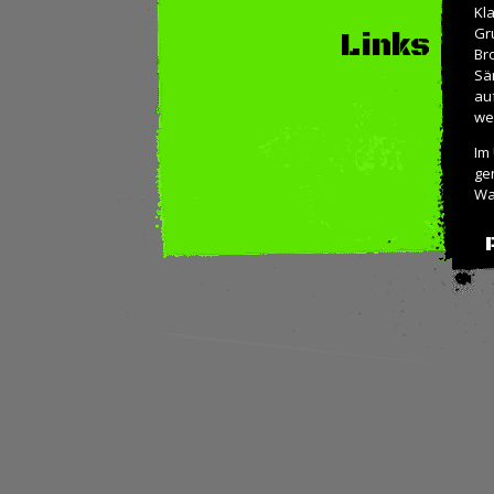
Kl
Gr
Links
Br
Sä
au
we
Im
ge
Wa
mü
und
jew
Al
Ob
Zu
De
gl
sp
La
Ma
Pe