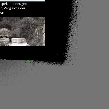
ospekt der Peugeot
n, Vergleiche der
men
K5 (forum-auto.com)