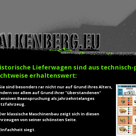
istorische Lieferwagen sind aus technisch-
ichtweise erhaltenswert:
 Sie sind besonders rar nicht nur auf Grund ihres Alters,
ndern vor allem auf Grund ihrer "überstandenen"
tensiven Beanspruchung als jahrzehntelanges
tzfahrzeug.
 Der klassische Maschinenbau zeigt sich in diesen
hrzeugen von seiner schönsten Seite.
 Einfachheit siegt.