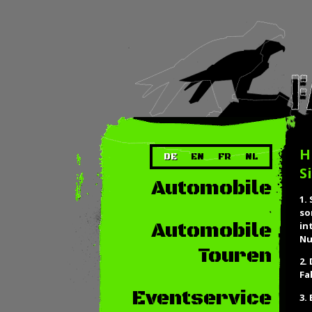
H
DE
EN
FR
NL
S
Automobile
1.
so
Automobile
in
Nu
Touren
2.
Fa
Eventservice
3.